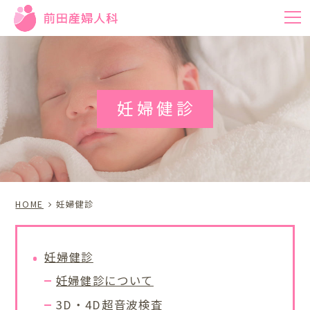
m
妊婦健診
HOME
妊婦健診
妊婦健診
妊婦健診について
3D・4D超音波検査