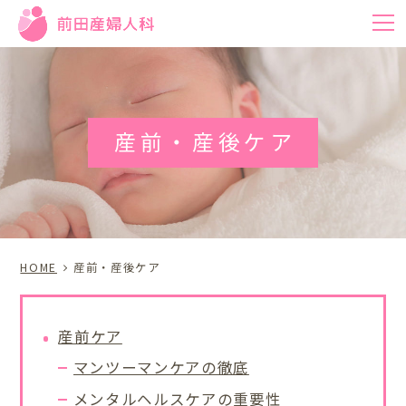
m
産前・産後ケア
HOME
産前・産後ケア
産前ケア
マンツーマンケアの徹底
メンタルヘルスケアの重要性